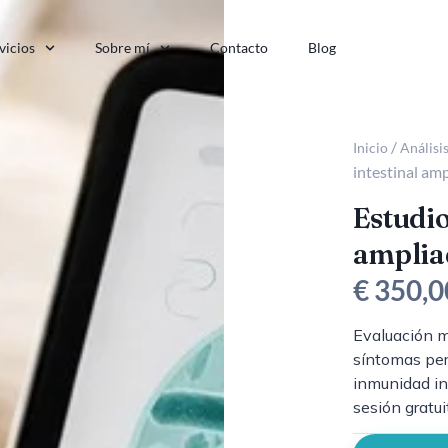
vicios
Sobre mí
Contacto
Blog
/
Inicio
Análisis
intestinal am
Estudio
amplia
€
350,0
Evaluación má
síntomas per
inmunidad int
sesión gratui