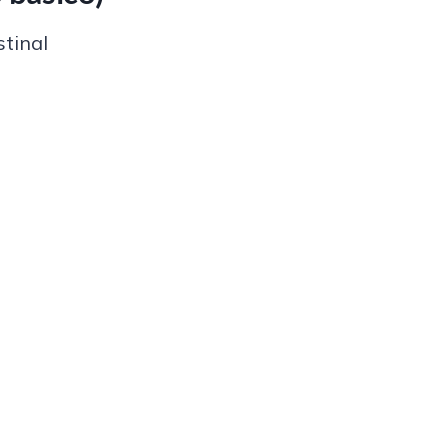
stinal
testinal
O / sobrecrecimiento bacteriano
sbiosis intestinal y de los mecanismos implica
a la interpretación del estudio con un profesion