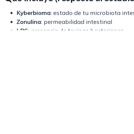
Kyberbioma
: estado de tu microbiota inte
Zonulina
: permeabilidad intestinal
LPS
: presencia de toxinas bacterianas
IgA
: evaluación del sistema inmunitario in
Parásitos
Microorganismos hidrogenotróficos
: SIB
Permite una valoración más completa de la di
de gases.
Incluye una
sesión gratuita de 20 minutos
par
intestinal (PNIE).
OTRASPRODUCTOS