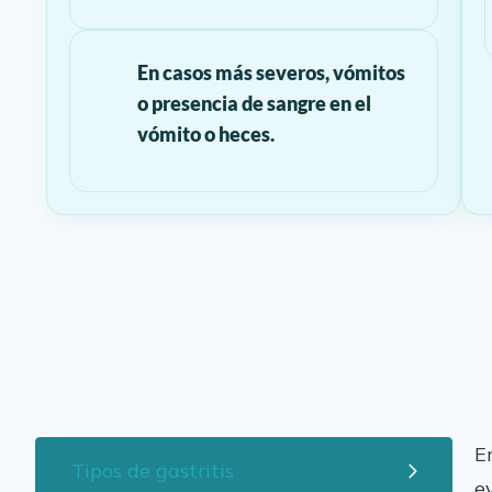
En casos más severos, vómitos
o presencia de sangre en el
vómito o heces.
E
Tipos de gastritis
e