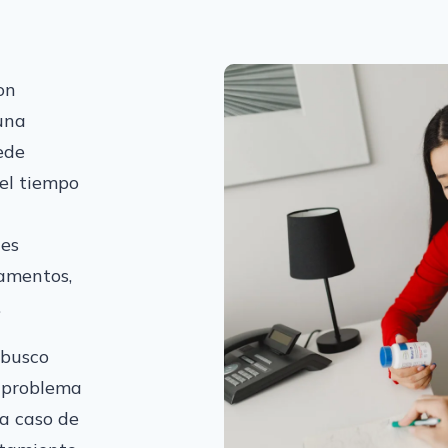
on
 una
ede
el tiempo
les
camentos,
.
 busco
l problema
a caso de