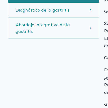
Diagnóstico de la gastritis
G
S
Abordaje integrativo de la
P
gastritis
E
d
G
E
p
P
d
G