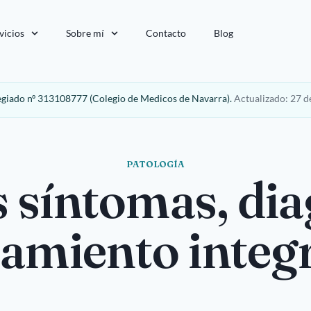
vicios
Sobre mí
Contacto
Blog
egiado nº 313108777 (Colegio de Medicos de Navarra).
Actualizado: 27 de
PATOLOGÍA
s síntomas, di
tamiento integ