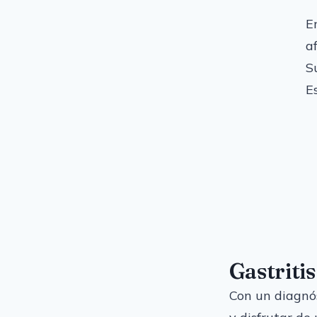
E
a
S
E
Gastritis
Con un diagnós